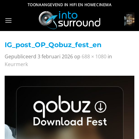
Ga
TOONAANGEVEND IN HIFI EN HOMECINEMA
naar
inhoud
IG_post_OP_Qobuz_fest_en
Gepubliceerd
3 februari 2026
op
688 × 1080
in
Keurmerk