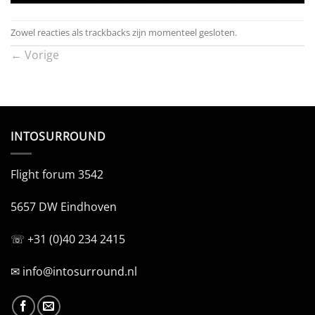
Zowel reacties als trackbacks zijn momenteel gesloten.
←
Vorige
INTOSURROUND
Flight forum 3542
5657 DW Eindhoven
☏ +31 (0)40 234 2415
✉
info@intosurround.nl