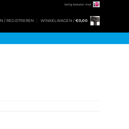
Veilig betalen met
N / REGISTREREN
WINKELWAGEN /
€
0,00