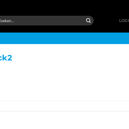
eken
LOGI
ar:
ck2