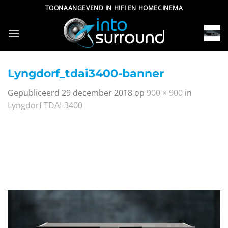
Ga
TOONAANGEVEND IN HIFI EN HOMECINEMA
naar
inhoud
Lyngdorf_tdai3400-banner
Gepubliceerd
29 december 2018
op
900 × 900
in
Lyngdorf TDAI-3400